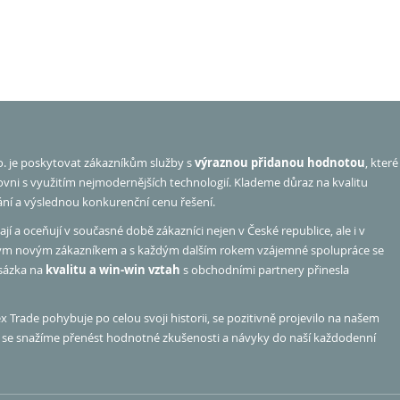
o. je poskytovat zákazníkům služby s
výraznou přidanou hodnotou
, které
rovni s využitím nejmodernějších technologií. Klademe důraz na kvalitu
ání a výslednou konkurenční cenu řešení.
jí a oceňují v současné době zákazníci nejen v České republice, ale i v
ým novým zákazníkem a s každým dalším rokem vzájemné spolupráce se
 sázka na
kvalitu a win-win vztah
s obchodními partnery přinesla
 Trade pohybuje po celou svoji historii, se pozitivně projevilo na našem
hu se snažíme přenést hodnotné zkušenosti a návyky do naší každodenní