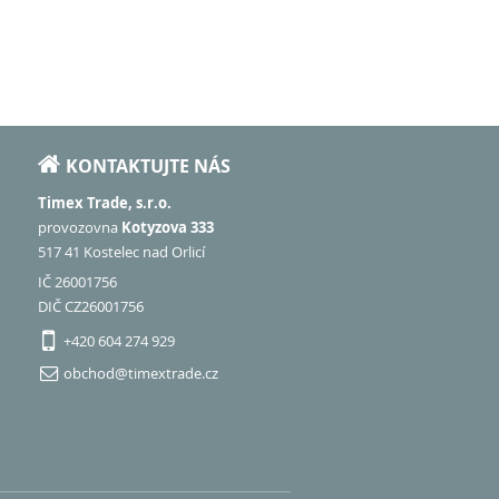
KONTAKTUJTE NÁS
Timex Trade, s.r.o.
provozovna
Kotyzova 333
517 41 Kostelec nad Orlicí
IČ 26001756
DIČ CZ26001756
+420 604 274 929
obchod@timextrade.cz