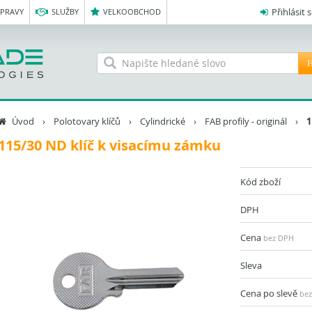
Přihlásit 
OPRAVY
SLUŽBY
VELKOOBCHOD
H
Úvod
›
Polotovary klíčů
›
Cylindrické
›
FAB profily - originál
›
1
115/30 ND klíč k visacímu zámku
Kód zboží
DPH
Cena
bez DPH
Sleva
Cena po slevě
be