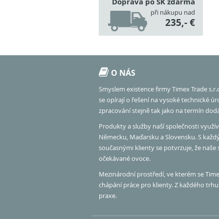
Doprava po SK zdarma
při nákupu nad
235,- €
O NÁS
Smyslem existence firmy Timex Trade s.r.
se opírají o řešení na vysoké technické ú
zpracování stejně tak jako na termín dod
Produkty a služby naší společnosti využíva
Německu, Maďarsku a Slovensku. S každ
současnými klienty se potvrzuje, že naše
očekávané ovoce.
Mezinárodní prostředí, ve kterém se Timex
chápání práce pro klienty. Z každého tr
praxe.