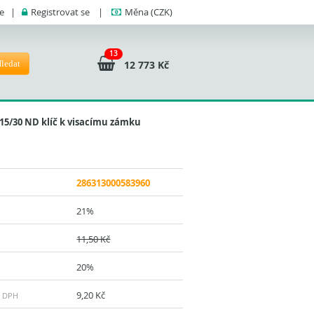
se
|
Registrovat se
|
Měna
(CZK)
13
ledat
12 773 Kč
15/30 ND klíč k visacímu zámku
286313000583960
21%
11,50 Kč
20%
9,20 Kč
z DPH