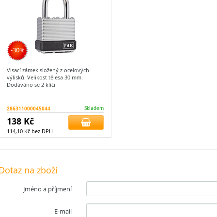
-30%
Visací zámek složený z ocelových
výlisků. Velikost tělesa 30 mm.
Dodáváno se 2 klíči
286311000045044
Skladem
138 Kč
114,10 Kč bez DPH
Dotaz na zboží
Jméno a příjmení
E-mail