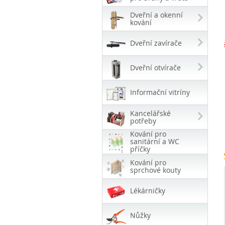
Dveřní a okenní
kování
Dveřní zavírače
Dveřní otvírače
Informační vitríny
Kancelářské
potřeby
Kování pro
sanitární a WC
příčky
Kování pro
sprchové kouty
Lékárničky
Nůžky