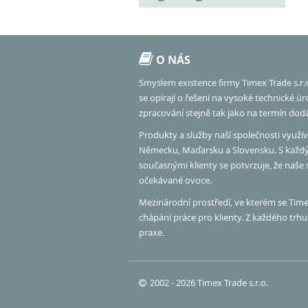
O NÁS
Smyslem existence firmy Timex Trade s.r.
se opírají o řešení na vysoké technické ú
zpracování stejně tak jako na termín dod
Produkty a služby naší společnosti využíva
Německu, Maďarsku a Slovensku. S každ
současnými klienty se potvrzuje, že naše
očekávané ovoce.
Mezinárodní prostředí, ve kterém se Timex
chápání práce pro klienty. Z každého tr
praxe.
2002 - 2026 Timex Trade s.r.o.