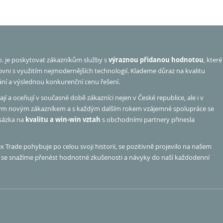
o. je poskytovat zákazníkům služby s
výraznou přidanou hodnotou
, které
rovni s využitím nejmodernějších technologií. Klademe důraz na kvalitu
ání a výslednou konkurenční cenu řešení.
jí a oceňují v současné době zákazníci nejen v České republice, ale i v
ým novým zákazníkem a s každým dalším rokem vzájemné spolupráce se
 sázka na
kvalitu a win-win vztah
s obchodními partnery přinesla
 Trade pohybuje po celou svoji historii, se pozitivně projevilo na našem
hu se snažíme přenést hodnotné zkušenosti a návyky do naší každodenní