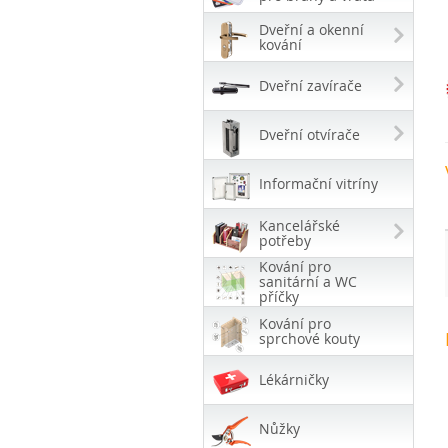
Dveřní a okenní
kování
Dveřní zavírače
Dveřní otvírače
Informační vitríny
Kancelářské
potřeby
Kování pro
sanitární a WC
příčky
Kování pro
sprchové kouty
Lékárničky
Nůžky