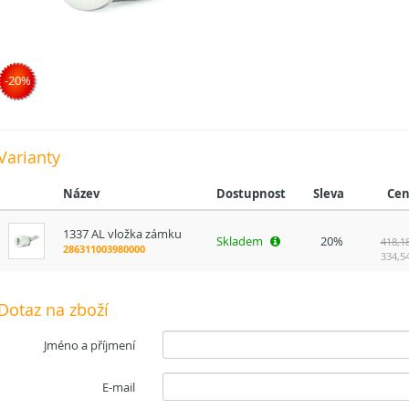
-20%
Varianty
Název
Dostupnost
Sleva
Cen
1337 AL vložka zámku
Skladem
20%
418,1
286311003980000
334,5
Dotaz na zboží
Jméno a příjmení
E-mail