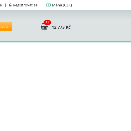
se
|
Registrovat se
|
Měna
(CZK)
13
ledat
12 773 Kč