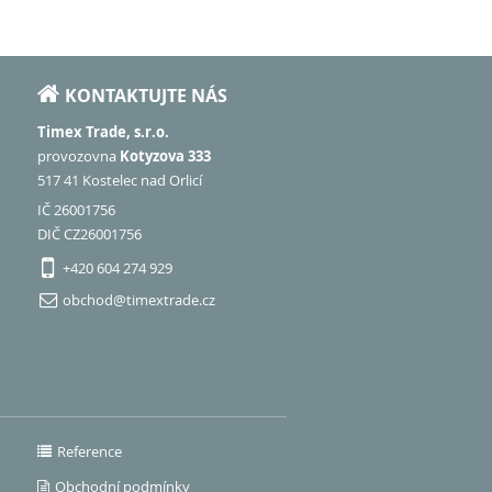
KONTAKTUJTE NÁS
Timex Trade, s.r.o.
provozovna
Kotyzova 333
517 41 Kostelec nad Orlicí
IČ 26001756
DIČ CZ26001756
+420 604 274 929
obchod@timextrade.cz
Reference
Obchodní podmínky