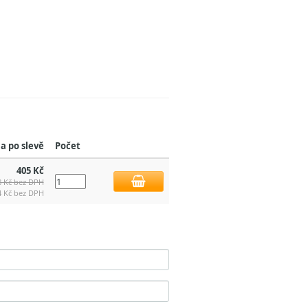
a po slevě
Počet
405 Kč
8 Kč bez DPH
4 Kč bez DPH