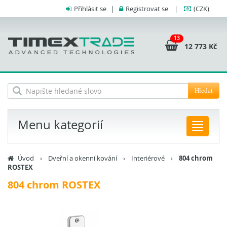
Přihlásit se
|
Registrovat se
|
(CZK)
13
12 773 Kč
Hledat
Menu kategorií
Úvod
›
Dveřní a okenní kování
›
Interiérové
›
804 chrom
ROSTEX
804 chrom ROSTEX