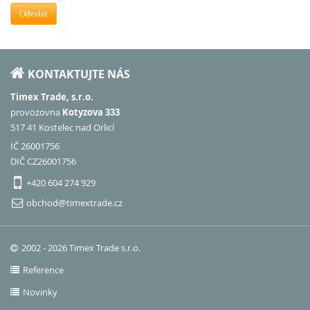
Odeslat
KONTAKTUJTE NÁS
Timex Trade, s.r.o.
provozovna
Kotyzova 333
517 41 Kostelec nad Orlicí
IČ 26001756
DIČ CZ26001756
+420 604 274 929
obchod@timextrade.cz
2002 - 2026 Timex Trade s.r.o.
Reference
Novinky