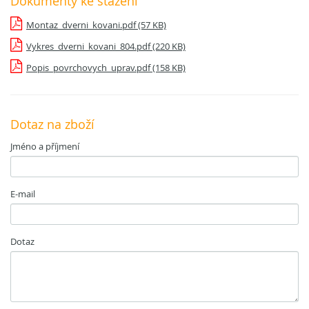
Dokumenty ke stažení
Montaz_dverni_kovani.pdf (57 KB)
Vykres_dverni_kovani_804.pdf (220 KB)
Popis_povrchovych_uprav.pdf (158 KB)
Dotaz na zboží
Jméno a příjmení
E-mail
Dotaz