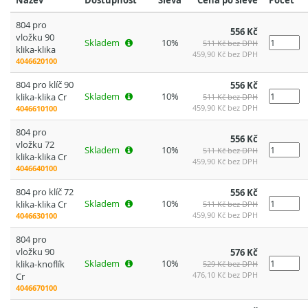
Název
Dostupnost
Sleva
Cena po slevě
Počet
804 pro
556 Kč
vložku 90
Skladem
10%
511 Kč bez DPH
klika-klika
459,90 Kč bez DPH
4046620100
804 pro klíč 90
556 Kč
Skladem
10%
klika-klika Cr
511 Kč bez DPH
459,90 Kč bez DPH
4046610100
804 pro
556 Kč
vložku 72
Skladem
10%
511 Kč bez DPH
klika-klika Cr
459,90 Kč bez DPH
4046640100
804 pro klíč 72
556 Kč
Skladem
10%
klika-klika Cr
511 Kč bez DPH
459,90 Kč bez DPH
4046630100
804 pro
vložku 90
576 Kč
Skladem
10%
klika-knoflík
529 Kč bez DPH
476,10 Kč bez DPH
Cr
4046670100