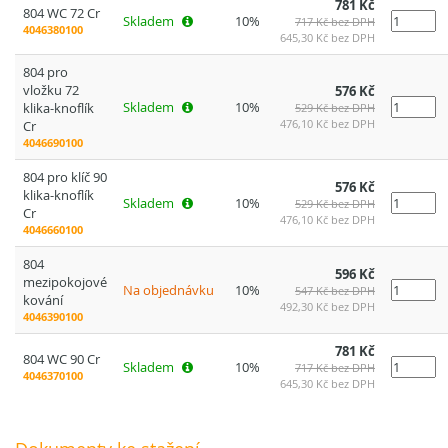
781 Kč
804 WC 72 Cr
Skladem
10%
717 Kč bez DPH
4046380100
645,30 Kč bez DPH
804 pro
vložku 72
576 Kč
Skladem
10%
klika-knoflík
529 Kč bez DPH
476,10 Kč bez DPH
Cr
4046690100
804 pro klíč 90
576 Kč
klika-knoflík
Skladem
10%
529 Kč bez DPH
Cr
476,10 Kč bez DPH
4046660100
804
596 Kč
mezipokojové
Na objednávku
10%
547 Kč bez DPH
kování
492,30 Kč bez DPH
4046390100
781 Kč
804 WC 90 Cr
Skladem
10%
717 Kč bez DPH
4046370100
645,30 Kč bez DPH