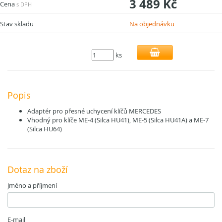
3 489 Kč
Cena
s DPH
Stav skladu
Na objednávku
ks
Popis
Adaptér pro přesné uchycení klíčů MERCEDES
Vhodný pro klíče ME-4 (Silca HU41), ME-5 (Silca HU41A) a ME-7
(Silca HU64)
Dotaz na zboží
Jméno a příjmení
E-mail