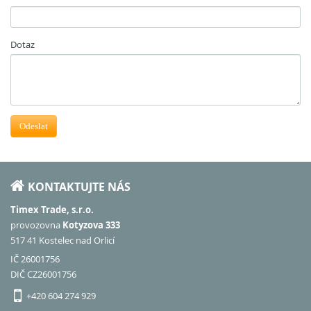
Dotaz
Odeslat
KONTAKTUJTE NÁS
Timex Trade, s.r.o.
provozovna
Kotyzova 333
517 41 Kostelec nad Orlicí
IČ 26001756
DIČ CZ26001756
+420 604 274 929