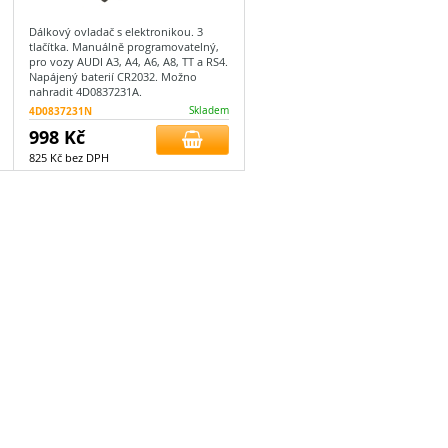
Dálkový ovladač s elektronikou. 3
tlačítka. Manuálně programovatelný,
pro vozy AUDI A3, A4, A6, A8, TT a RS4.
Napájený baterií CR2032. Možno
nahradit 4D0837231A.
4D0837231N
Skladem
998 Kč
825 Kč bez DPH