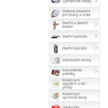
Cylindrické vložky
Dálkové ovladače
pro brány a vrata
Dveřní a okenní
kování
Dveřní zavírače
Dveřní otvírače
Informační vitríny
Kancelářské
potřeby
Kování pro
sanitární a WC
příčky
Kování pro
sprchové kouty
Lékárničky