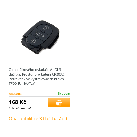
Obal dálkového ovladače AUDI 3
tlačítka. Prostor pro baterii CR2032.
Používaný ve vystřelovacích klíčích
TP00HU-HAATLV.
MLAU03
Skladem
168 Kč
139 Kč bez DPH
Obal autoklíče 3 tlačítka Audi