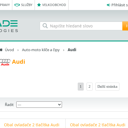
Přihlásit 
OPRAVY
SLUŽBY
VELKOOBCHOD
H
Úvod
›
Auto-moto klíče a čipy
›
Audi
Audi
1
2
Další stránka
Řadit
Obal ovladače 2 tlačítka Audi
Obal ovladače 2 tlačítka Audi