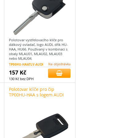
Polotovar vystřelovacího klíče pro
dálkový ovladač, logo AUDI, dřík HU-
HAA, HU66. Používaný v kombinaci s
obaly MLAU01, MLAU02, MLAU03
nebo MLAU04.
TP00HU-HAATLV-AUDI
Na objednávku
157 Kč
130 Kč bez DPH
Polotovar klíče pro čip
TP00HU-HAA s logem AUDI