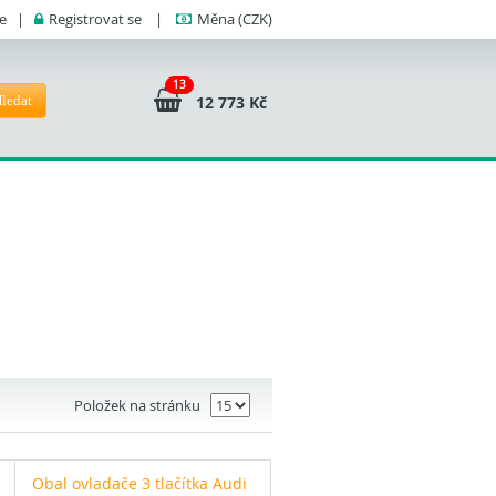
se
|
Registrovat se
|
Měna
(CZK)
13
ledat
12 773 Kč
Položek na stránku
Obal ovladače 3 tlačítka Audi