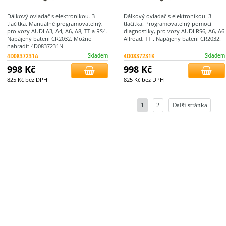
Dálkový ovladač s elektronikou. 3
Dálkový ovladač s elektronikou. 3
tlačítka. Manuálně programovatelný,
tlačítka. Programovatelný pomocí
pro vozy AUDI A3, A4, A6, A8, TT a RS4.
diagnostiky, pro vozy AUDI RS6, A6, A6
Napájený baterií CR2032. Možno
Allroad, TT . Napájený baterií CR2032.
nahradit 4D0837231N.
4D0837231A
Skladem
4D0837231K
Skladem
998 Kč
998 Kč
825 Kč bez DPH
825 Kč bez DPH
1
2
Další stránka