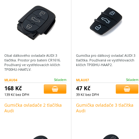
Obal dálkového ovladače AUDI 3
Gumička pro dálkový ovladač AUDI 3
tlačítka. Prostor pro baterii CR1616.
tlačítka. Používaná ve vystřelovacích
Používaný ve vystřelovacích klíčích
klíčích TP00HU-HAAP2.
TP00HU-HAATLV.
MLAU04
Skladem
MLAU07
Skladem
168 Kč
47 Kč
139 Kč bez DPH
39 Kč bez DPH
Gumička ovladače 2 tlačítka
Gumička ovladače 3 tlačítka
Audi
Audi