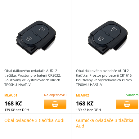
Obal dálkového ovladače AUDI 2
Obal dálkového ovladače AUDI 2
tlačítka. Prostor pro baterii CR2032.
tlačítka. Prostor pro baterii CR1616.
Používaný ve vystřelovacích klíčích
Používaný ve vystřelovacích klíčích
TP00HU-HAATLV.
TP00HU-HAATLV
MLAU01
Na objednávku
MLAU02
Skladem
168 Kč
168 Kč
139 Kč bez DPH
139 Kč bez DPH
Obal ovladače 3 tlačítka Audi
Gumička ovladače 3 tlačítka
Audi