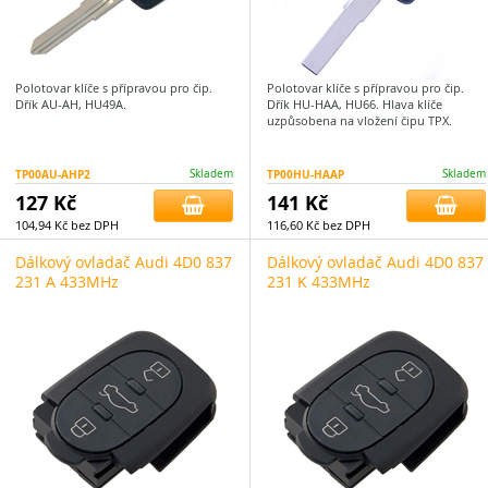
Polotovar klíče s přípravou pro čip.
Polotovar klíče s přípravou pro čip.
Dřík AU-AH, HU49A.
Dřík HU-HAA, HU66. Hlava klíče
uzpůsobena na vložení čipu TPX.
TP00AU-AHP2
Skladem
TP00HU-HAAP
Skladem
127 Kč
141 Kč
104,94 Kč bez DPH
116,60 Kč bez DPH
Dálkový ovladač Audi 4D0 837
Dálkový ovladač Audi 4D0 837
231 A 433MHz
231 K 433MHz