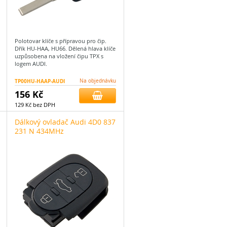
Polotovar klíče s přípravou pro čip.
Dřík HU-HAA, HU66. Dělená hlava klíče
uzpůsobena na vložení čipu TPX s
logem AUDI.
TP00HU-HAAP-AUDI
Na objednávku
156 Kč
129 Kč bez DPH
Dálkový ovladač Audi 4D0 837
231 N 434MHz