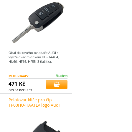
Obal dálkového ovladače AUDI s
vystřelovacím dříkem HU-HAAC4,
HU66, HF66, HF55, 3 tlačítka.
MLHU-HAAP2
Skladem
471 Kč
389 Kč bez DPH
Polotovar klíče pro čip
TP00HU-HAATLV logo Audi