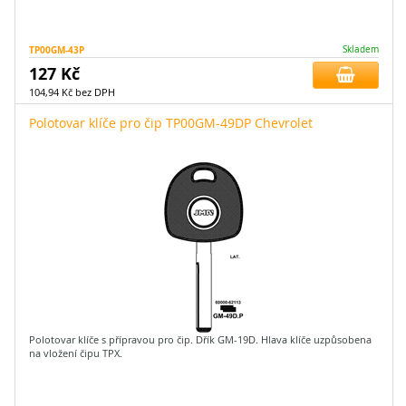
TP00GM-43P
Skladem
127 Kč
104,94 Kč bez DPH
Polotovar klíče pro čip TP00GM-49DP Chevrolet
Polotovar klíče s přípravou pro čip. Dřík GM-19D. Hlava klíče uzpůsobena
na vložení čipu TPX.