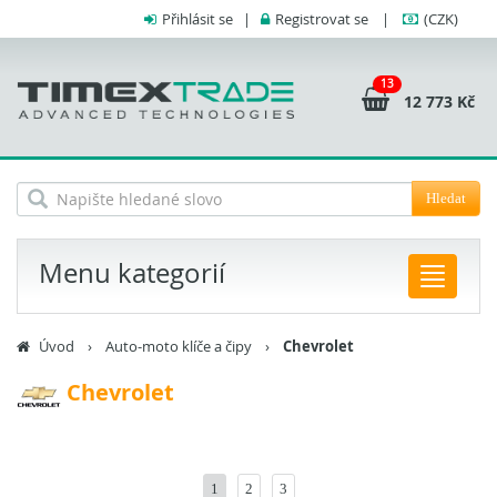
Přihlásit se
|
Registrovat se
|
(CZK)
13
12 773 Kč
Hledat
Menu kategorií
Úvod
›
Auto-moto klíče a čipy
›
Chevrolet
Chevrolet
1
2
3