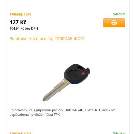
TP00DAE-4DP1
Skladem
127 Kč
104,94 Kč bez DPH
Polotovar klíče pro čip TP00DAE-4DP2
Polotovar klíče s přípravou pro čip. Dřík DAE-4D, DWO5R. Hlava klíče
uzpůsobena na vložení čipu TPX.
TP00DAE-4DP2
Skladem