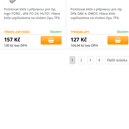
Polotovar klíče s přípravou pro čip,
Polotovar klíče s přípravou pro čip.
logo FORD , dřík FO-24, HU101. Hlava
Dřík DAE-4, DWO5. Hlava klíče
klíče uzpůsobena na vložení čipu TPX.
uzpůsobena na vložení čipu TPX.
TP00FO-24P-FORD
Skladem
TP00DAE-4P1
Skladem
157 Kč
127 Kč
130 Kč bez DPH
104,94 Kč bez DPH
1
2
3
4
Další stránka