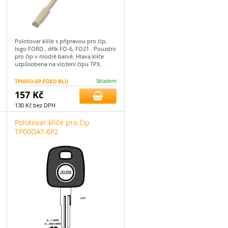
Polotovar klíče s přípravou pro čip,
logo FORD , dřík FO-6, FO21 . Pouzdro
pro čip v modré barvě. Hlava klíče
uzpůsobena na vložení čipu TPX.
TP00FO-6P-FORD BLU
Skladem
157 Kč
130 Kč bez DPH
Polotovar klíče pro čip
TP00DAT-6P2