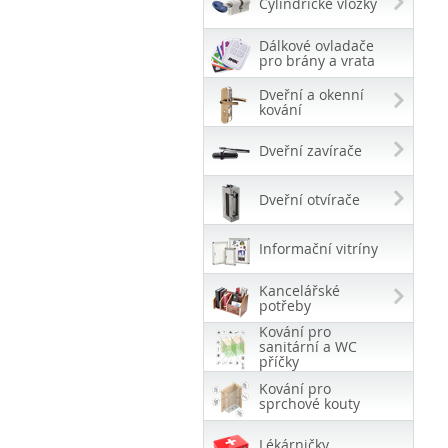
Cylindrické vložky
Dálkové ovladače
pro brány a vrata
Dveřní a okenní
kování
Dveřní zavírače
Dveřní otvírače
Informační vitríny
Kancelářské
potřeby
Kování pro
sanitární a WC
příčky
Kování pro
sprchové kouty
Lékárničky