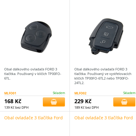
Obal dálkového ovladače FORD 3
Obal dálkového ovladače FORD 3
tlačítka. Používaný v klíčích TP00FO-
tlačítka. Používaný ve vystřelovacích
6TL.
klíčích TP00FO-6TL2 nebo TP00FO-
24TL2.
MLFO01
Skladem
MLFO02
Skladem
168 Kč
229 Kč
139 Kč bez DPH
189 Kč bez DPH
Obal ovladače 3 tlačítka Ford
Obal ovladače 3 tlačítka Ford