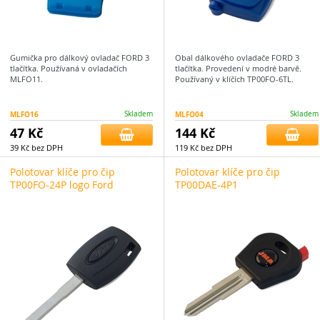
Gumička pro dálkový ovladač FORD 3
Obal dálkového ovladače FORD 3
tlačítka. Používaná v ovladačích
tlačítka. Provedení v modré barvě.
MLFO11.
Používaný v klíčích TP00FO-6TL.
MLFO16
Skladem
MLFO04
Skladem
47 Kč
144 Kč
39 Kč bez DPH
119 Kč bez DPH
Polotovar klíče pro čip
Polotovar klíče pro čip
TP00FO-24P logo Ford
TP00DAE-4P1