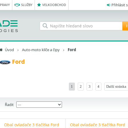
Přihlásit 
OPRAVY
SLUŽBY
VELKOOBCHOD
H
Úvod
›
Auto-moto klíče a čipy
›
Ford
Ford
1
2
3
4
Další stránka
Řadit
Obal ovladače 3 tlačítka Ford
Obal ovladače 3 tlačítka Ford