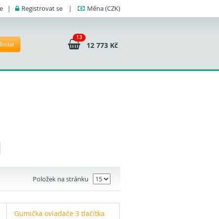
se
|
Registrovat se
|
Měna
(CZK)
13
ledat
12 773 Kč
Položek na stránku
Gumička ovladače 3 tlačítka