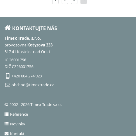
KONTAKTUJTE NÁS
Timex Trade, s.r.o.
provozovna
Kotyzova 333
517 41 Kostelec nad Orlicí
IČ 26001756
DIČ CZ26001756
+420 604 274 929
obchod@timextrade.cz
2002 - 2026 Timex Trade s.r.o.
Reference
Novinky
Kontakt