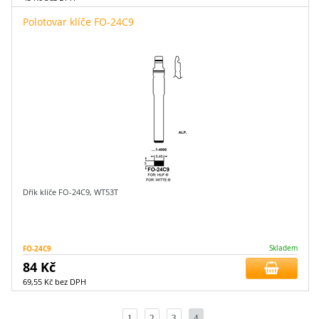
Polotovar klíče FO-24C9
Dřík klíče FO-24C9, WT53T
FO-24C9
Skladem
84 Kč
69,55 Kč bez DPH
1
2
3
4