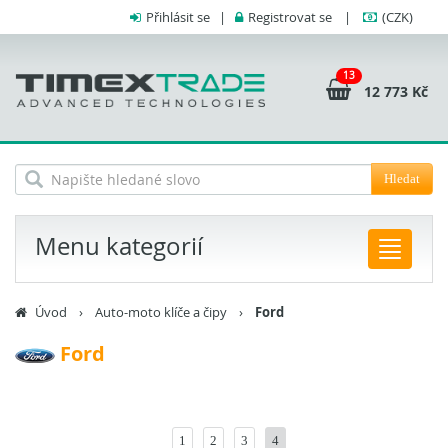
Přihlásit se
|
Registrovat se
|
(CZK)
13
12 773 Kč
Hledat
Menu kategorií
Úvod
›
Auto-moto klíče a čipy
›
Ford
Ford
1
2
3
4