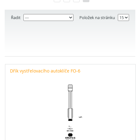
Řadit
Položek na stránku
Dřík vystřelovacího autoklíče FO-6