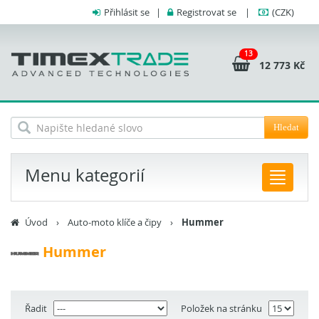
Přihlásit se
|
Registrovat se
|
(CZK)
13
12 773 Kč
Hledat
Menu kategorií
Úvod
›
Auto-moto klíče a čipy
›
Hummer
Hummer
Řadit
Položek na stránku