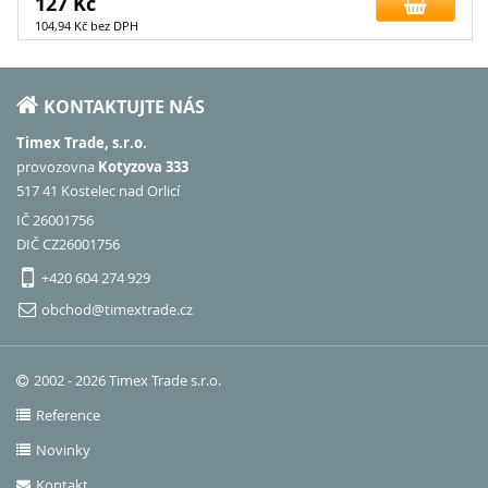
127 Kč
104,94 Kč bez DPH
KONTAKTUJTE NÁS
Timex Trade, s.r.o.
provozovna
Kotyzova 333
517 41 Kostelec nad Orlicí
IČ 26001756
DIČ CZ26001756
+420 604 274 929
obchod@timextrade.cz
2002 - 2026 Timex Trade s.r.o.
Reference
Novinky
Kontakt