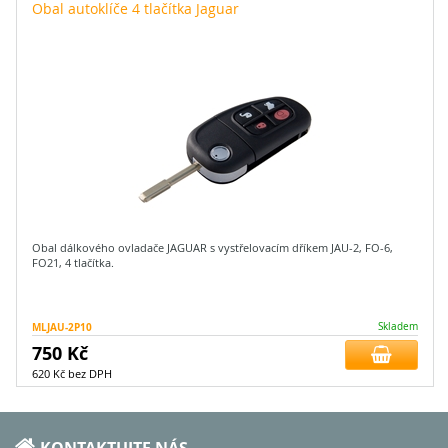
Obal autoklíče 4 tlačítka Jaguar
Obal dálkového ovladače JAGUAR s vystřelovacím dříkem JAU-2, FO-6,
FO21, 4 tlačítka.
MLJAU-2P10
Skladem
750 Kč
620 Kč bez DPH