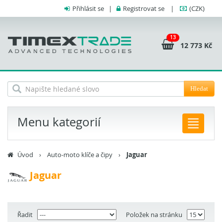
Přihlásit se
|
Registrovat se
|
(CZK)
13
12 773 Kč
Hledat
Menu kategorií
Úvod
›
Auto-moto klíče a čipy
›
Jaguar
Jaguar
Řadit
Položek na stránku