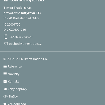
KONTAKTUJTE NÁS
Timex Trade, s.r.o.
provozovna
Kotyzova 333
517 41 Kostelec nad Orlicí
IČ 26001756
DIČ CZ26001756
+420 604 274 929
obchod@timextrade.cz
2002 - 2026 Timex Trade s.r.o.
Reference
Novinky
Kontakt
Ceny dopravy
Služby
Velkoobchod