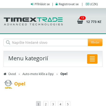
Přihlásit se
|
Registrovat se
|
(CZK)
13
12 773 Kč
Hledat
Menu kategorií
Úvod
›
Auto-moto klíče a čipy
›
Opel
Opel
1
2
3
4
5