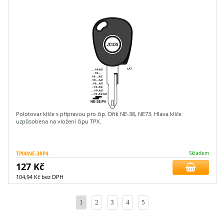
Polotovar klíče s přípravou pro čip. Dřík NE-38, NE73. Hlava klíče
uzpůsobena na vložení čipu TPX.
TP00NE-38P4
Skladem
127 Kč
104,94 Kč bez DPH
1
2
3
4
5