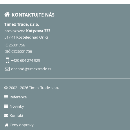
KONTAKTUJTE NÁS
Timex Trade, s.r.o.
provozovna
Kotyzova 333
517 41 Kostelec nad Orlicí
IČ 26001756
DIČ CZ26001756
+420 604 274 929
obchod@timextrade.cz
2002 - 2026 Timex Trade s.r.o.
Reference
Novinky
Kontakt
Ceny dopravy