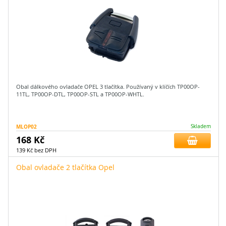
Obal dálkového ovladače OPEL 3 tlačítka. Používaný v klíčích TP00OP-
11TL, TP00OP-DTL, TP00OP-STL a TP00OP-WHTL.
MLOP02
Skladem
168 Kč
139 Kč bez DPH
Obal ovladače 2 tlačítka Opel