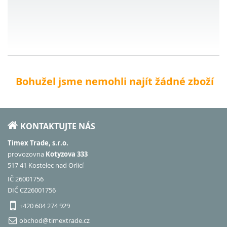
Bohužel jsme nemohli najít žádné zboží
KONTAKTUJTE NÁS
Timex Trade, s.r.o.
provozovna
Kotyzova 333
517 41 Kostelec nad Orlicí
IČ 26001756
DIČ CZ26001756
+420 604 274 929
obchod@timextrade.cz