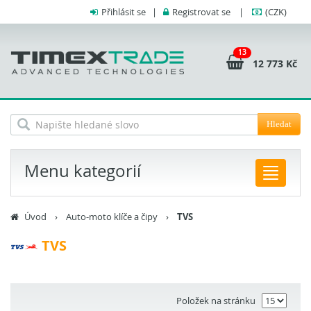
Přihlásit se
|
Registrovat se
|
(CZK)
13
12 773 Kč
Hledat
Menu kategorií
Úvod
›
Auto-moto klíče a čipy
›
TVS
TVS
Položek na stránku