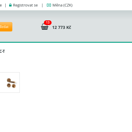
se
|
Registrovat se
|
Měna
(CZK)
13
ledat
12 773 Kč
C-T