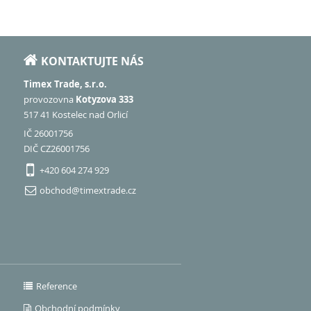
KONTAKTUJTE NÁS
Timex Trade, s.r.o.
provozovna
Kotyzova 333
517 41 Kostelec nad Orlicí
IČ 26001756
DIČ CZ26001756
+420 604 274 929
obchod@timextrade.cz
Reference
Obchodní podmínky