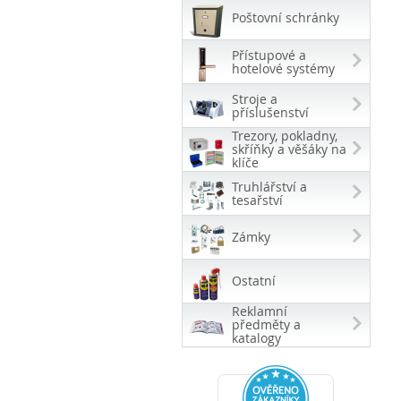
Poštovní schránky
Přístupové a
hotelové systémy
Stroje a
příslušenství
Trezory, pokladny,
skříňky a věšáky na
klíče
Truhlářství a
tesařství
Zámky
Ostatní
Reklamní
předměty a
katalogy