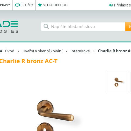
Přihlásit 
OPRAVY
SLUŽBY
VELKOOBCHOD
H
Úvod
›
Dveřní a okenní kování
›
Interiérové
›
Charlie R bronz A
Charlie R bronz AC-T