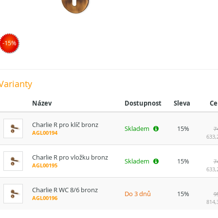
-15%
Varianty
Název
Dostupnost
Sleva
Ce
Charlie R pro klíč bronz
Skladem
15%
7
AGL00194
633,
Charlie R pro vložku bronz
Skladem
15%
7
AGL00195
633,
Charlie R WC 8/6 bronz
Do 3 dnů
15%
9
AGL00196
814,