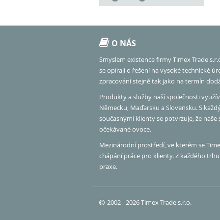
O NÁS
Smyslem existence firmy Timex Trade s.r.
se opírají o řešení na vysoké technické ú
zpracování stejně tak jako na termín dod
Produkty a služby naší společnosti využíva
Německu, Maďarsku a Slovensku. S každ
současnými klienty se potvrzuje, že naše
očekávané ovoce.
Mezinárodní prostředí, ve kterém se Timex
chápání práce pro klienty. Z každého tr
praxe.
2002 - 2026 Timex Trade s.r.o.