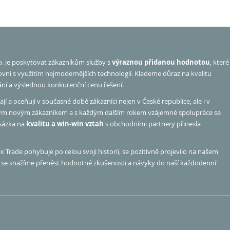
o. je poskytovat zákazníkům služby s
výraznou přidanou hodnotou
, které
rovni s využitím nejmodernějších technologií. Klademe důraz na kvalitu
ání a výslednou konkurenční cenu řešení.
jí a oceňují v současné době zákazníci nejen v České republice, ale i v
ým novým zákazníkem a s každým dalším rokem vzájemné spolupráce se
 sázka na
kvalitu a win-win vztah
s obchodními partnery přinesla
 Trade pohybuje po celou svoji historii, se pozitivně projevilo na našem
hu se snažíme přenést hodnotné zkušenosti a návyky do naší každodenní