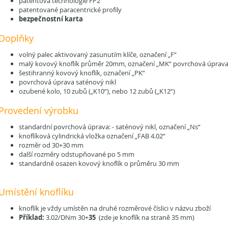
patentová technologie FP2
patentované paracentrické profily
bezpečnostní karta
Doplňky
volný palec aktivovaný zasunutím klíče, označení „F“
malý kovový knoflík průměr 20mm, označení „MK“ povrchová úprava 
šestihranný kovový knoflík, označení „PK“
povrchová úprava saténový nikl
ozubené kolo, 10 zubů („K10“), nebo 12 zubů („K12“)
Provedení výrobku
standardní povrchová úprava: - saténový nikl, označení „Ns“
knoflíková cylindrická vložka označení „FAB 4.02“
rozměr od 30+30 mm
další rozměry odstupňované po 5 mm
standardně osazen kovový knoflík o průměru 30 mm
Umístění knoflíku
knoflík je vždy umístěn na druhé rozměrové číslici v názvu zboží
Příklad:
3.02/DNm 30+
35
(zde je knoflík na straně 35 mm)