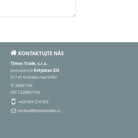
KONTAKTUJTE NÁS
Timex Trade, s.r.o.
provozovna
Kotyzova 333
517 41 Kostelec nad Orlicí
IČ 26001756
DIČ CZ26001756
+420 604 274 929
obchod@timextrade.cz