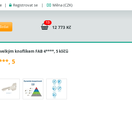
se
|
Registrovat se
|
Měna
(CZK)
13
ledat
12 773 Kč
 velkým knoflíkem FAB 4****, 5 klíčů
***, 5