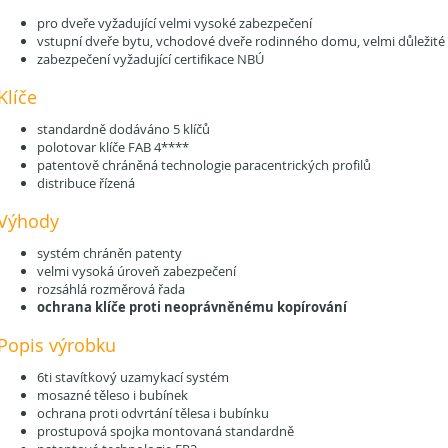
pro dveře vyžadující velmi vysoké zabezpečení
vstupní dveře bytu, vchodové dveře rodinného domu, velmi důležité 
zabezpečení vyžadující certifikace NBÚ
Klíče
standardně dodáváno 5 klíčů
polotovar klíče FAB 4****
patentově chráněná technologie paracentrických profilů
distribuce řízená
Výhody
systém chráněn patenty
velmi vysoká úroveň zabezpečení
rozsáhlá rozměrová řada
ochrana klíče proti neoprávněnému kopírování
Popis výrobku
6ti stavítkový uzamykací systém
mosazné těleso i bubínek
ochrana proti odvrtání tělesa i bubínku
prostupová spojka montovaná standardně