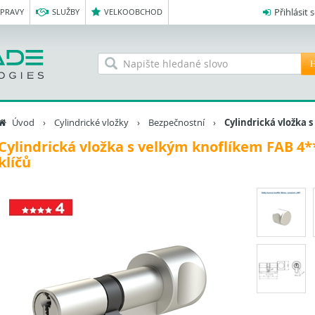
Přihlásit 
OPRAVY
SLUŽBY
VELKOOBCHOD
H
Úvod
›
Cylindrické vložky
›
Bezpečnostní
›
Cylindrická vložka s
Cylindrická vložka s velkým knoflíkem FAB 4*
klíčů