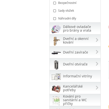
Bezpečnostní
Sady vložek
Náhradní díly
Dálkové ovladače
pro brány a vrata
Dveřní a okenní
kování
Dveřní zavírače
Dveřní otvírače
Informační vitríny
Kancelářské
potřeby
Kování pro
sanitární a WC
příčky