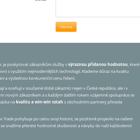
Odeslat
o. je poskytovat zákazníkům služby s
výraznou přidanou hodnotou
, které
rovni s využitím nejmodernějších technologií. Klademe důraz na kvalitu
ání a výslednou konkurenční cenu řešení.
jí a oceňují v současné době zákazníci nejen v České republice, ale i v
ým novým zákazníkem a s každým dalším rokem vzájemné spolupráce se
 sázka na
kvalitu a win-win vztah
s obchodními partnery přinesla
 Trade pohybuje po celou svoji historii, se pozitivně projevilo na našem
hu se snažíme přenést hodnotné zkušenosti a návyky do naší každodenní