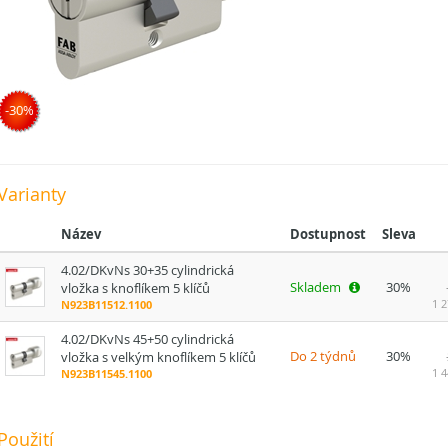
-30%
Varianty
Název
Dostupnost
Sleva
4.02/DKvNs 30+35 cylindrická
Skladem
30%
vložka s knoflíkem 5 klíčů
1 2
N923B11512.1100
4.02/DKvNs 45+50 cylindrická
Do 2 týdnů
30%
vložka s velkým knoflíkem 5 klíčů
1 4
N923B11545.1100
Použití