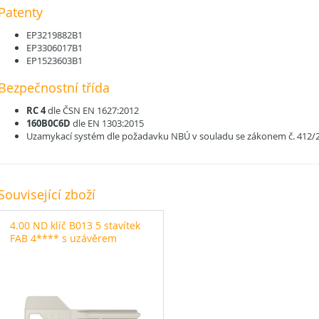
Patenty
EP3219882B1
EP3306017B1
EP1523603B1
Bezpečnostní třída
RC 4
dle ČSN EN 1627:2012
160B0C6D
dle EN 1303:2015
Uzamykací systém dle požadavku NBÚ v souladu se zákonem č. 412/
Související zboží
4.00 ND klíč B013 5 stavítek
FAB 4**** s uzávěrem