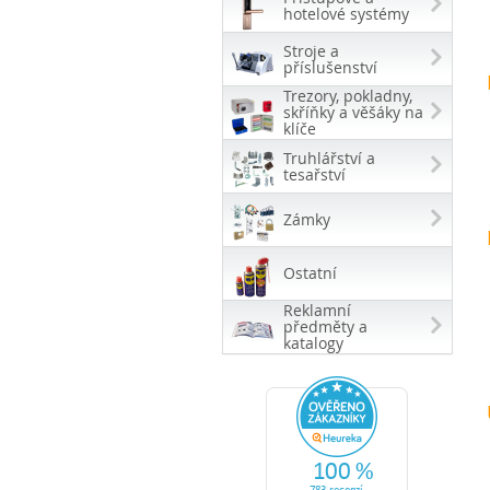
hotelové systémy
Stroje a
příslušenství
Trezory, pokladny,
skříňky a věšáky na
klíče
Truhlářství a
tesařství
Zámky
Ostatní
Reklamní
předměty a
katalogy