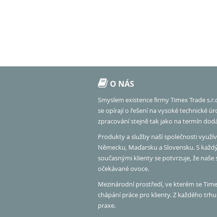
O NÁS
Smyslem existence firmy Timex Trade s.r.
se opírají o řešení na vysoké technické ú
zpracování stejně tak jako na termín dod
Produkty a služby naší společnosti využíva
Německu, Maďarsku a Slovensku. S každ
současnými klienty se potvrzuje, že naše
očekávané ovoce.
Mezinárodní prostředí, ve kterém se Timex
chápání práce pro klienty. Z každého tr
praxe.