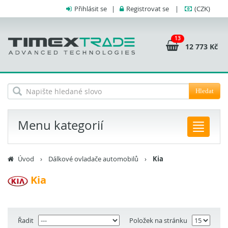
Přihlásit se
|
Registrovat se
|
(CZK)
13
12 773 Kč
Hledat
Menu kategorií
Úvod
›
Dálkové ovladače automobilů
›
Kia
Kia
Řadit
Položek na stránku