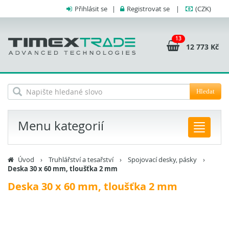
Přihlásit se
|
Registrovat se
|
(CZK)
13
12 773 Kč
Hledat
Menu kategorií
Úvod
›
Truhlářství a tesařství
›
Spojovací desky, pásky
›
Deska 30 x 60 mm, tloušťka 2 mm
Deska 30 x 60 mm, tloušťka 2 mm