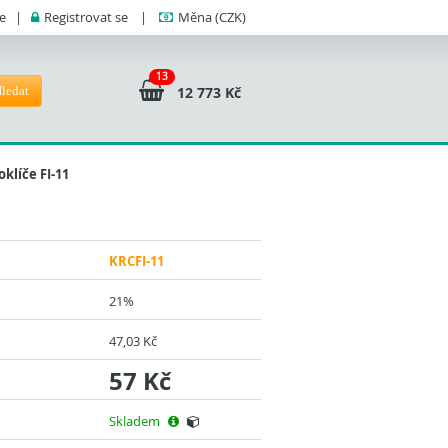
se
|
Registrovat se
|
Měna
(CZK)
13
ledat
12 773 Kč
klíče FI-11
KRCFI-11
21%
47,03 Kč
57 Kč
Skladem