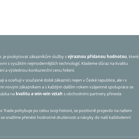
o. je poskytovat zákazníkům služby s
výraznou přidanou hodnotou
, které
rovni s využitím nejmodernějších technologií. Klademe důraz na kvalitu
ání a výslednou konkurenční cenu řešení.
jí a oceňují v současné době zákazníci nejen v České republice, ale i v
ým novým zákazníkem a s každým dalším rokem vzájemné spolupráce se
 sázka na
kvalitu a win-win vztah
s obchodními partnery přinesla
 Trade pohybuje po celou svoji historii, se pozitivně projevilo na našem
hu se snažíme přenést hodnotné zkušenosti a návyky do naší každodenní