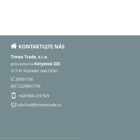
KONTAKTUJTE NÁS
Timex Trade, s.r.o.
provozovna
Kotyzova 333
517 41 Kostelec nad Orlicí
IČ 26001756
DIČ CZ26001756
+420 604 274 929
obchod@timextrade.cz