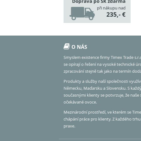
Doprava po SK zdarma
při nákupu nad
235,- €
O NÁS
Smyslem existence firmy Timex Trade s.r.
se opírají o řešení na vysoké technické ú
zpracování stejně tak jako na termín dod
Produkty a služby naší společnosti využíva
Německu, Maďarsku a Slovensku. S každ
současnými klienty se potvrzuje, že naše
očekávané ovoce.
Mezinárodní prostředí, ve kterém se Timex
chápání práce pro klienty. Z každého tr
praxe.