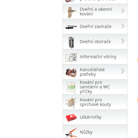
Dveřní a okenní
kování
Dveřní zavírače
Dveřní otvírače
Informační vitríny
Kancelářské
potřeby
Kování pro
sanitární a WC
příčky
Kování pro
sprchové kouty
Lékárničky
Nůžky