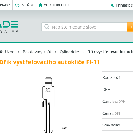
Přihlásit 
OPRAVY
SLUŽBY
VELKOOBCHOD
H
Úvod
›
Polotovary klíčů
›
Cylindrické
›
Dřík vystřelovacího auto
Dřík vystřelovacího autoklíče FI-11
Kód zboží
DPH
Cena
bez DPH
Cena
s DPH
Stav skladu