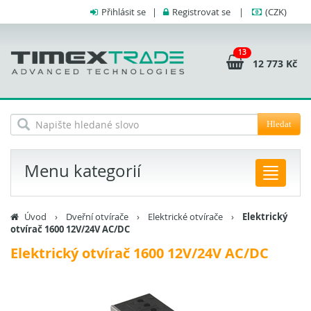
Přihlásit se
|
Registrovat se
|
(CZK)
13
12 773 Kč
Hledat
Menu kategorií
Úvod
›
Dveřní otvírače
›
Elektrické otvírače
›
Elektrický
otvírač 1600 12V/24V AC/DC
Elektrický otvírač 1600 12V/24V AC/DC