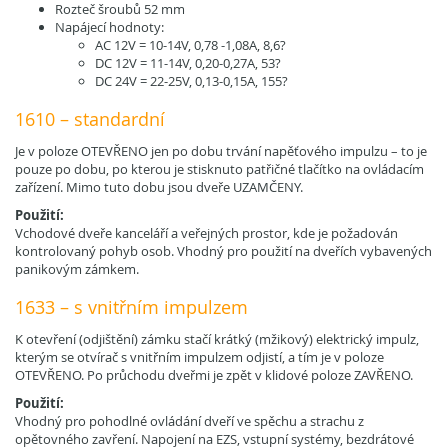
Rozteč šroubů 52 mm
Napájecí hodnoty:
AC 12V = 10-14V, 0,78 -1,08A, 8,6?
DC 12V = 11-14V, 0,20-0,27A, 53?
DC 24V = 22-25V, 0,13-0,15A, 155?
1610 – standardní
Je v poloze OTEVŘENO jen po dobu trvání napěťového impulzu – to je
pouze po dobu, po kterou je stisknuto patřičné tlačítko na ovládacím
zařízení. Mimo tuto dobu jsou dveře UZAMČENY.
Použití:
Vchodové dveře kanceláří a veřejných prostor, kde je požadován
kontrolovaný pohyb osob. Vhodný pro použití na dveřích vybavených
panikovým zámkem.
1633 – s vnitřním impulzem
K otevření (odjištění) zámku stačí krátký (mžikový) elektrický impulz,
kterým se otvírač s vnitřním impulzem odjistí, a tím je v poloze
OTEVŘENO. Po průchodu dveřmi je zpět v klidové poloze ZAVŘENO.
Použití:
Vhodný pro pohodlné ovládání dveří ve spěchu a strachu z
opětovného zavření. Napojení na EZS, vstupní systémy, bezdrátové