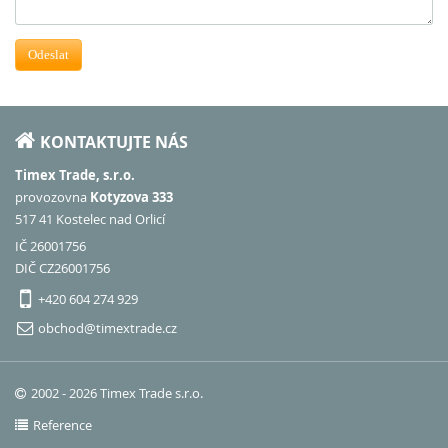
Odeslat
KONTAKTUJTE NÁS
Timex Trade, s.r.o.
provozovna
Kotyzova 333
517 41 Kostelec nad Orlicí
IČ 26001756
DIČ CZ26001756
+420 604 274 929
obchod@timextrade.cz
2002 - 2026 Timex Trade s.r.o.
Reference