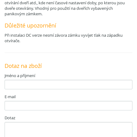
otvírání dveří atd., kde není časové nastavení doby, po kterou jsou
dveře otevírány. Vhodný pro použití na dveřích vybavených
panikovým zámkem.
Důležité upozornění
Při instalaci DC verze nesmí závora zámku vyvíjet tlak na západku
otvírače.
Dotaz na zboží
Jméno a příjmení
E-mail
Dotaz