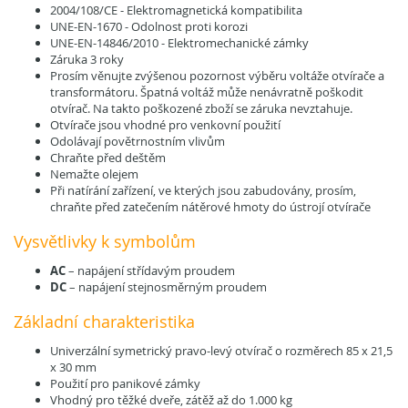
2004/108/CE - Elektromagnetická kompatibilita
UNE-EN-1670 - Odolnost proti korozi
UNE-EN-14846/2010 - Elektromechanické zámky
Záruka 3 roky
Prosím věnujte zvýšenou pozornost výběru voltáže otvírače a
transformátoru. Špatná voltáž může nenávratně poškodit
otvírač. Na takto poškozené zboží se záruka nevztahuje.
Otvírače jsou vhodné pro venkovní použití
Odolávají povětrnostním vlivům
Chraňte před deštěm
Nemažte olejem
Při natírání zařízení, ve kterých jsou zabudovány, prosím,
chraňte před zatečením nátěrové hmoty do ústrojí otvírače
Vysvětlivky k symbolům
AC
– napájení střídavým proudem
DC
– napájení stejnosměrným proudem
Základní charakteristika
Univerzální symetrický pravo-levý otvírač o rozměrech 85 x 21,5
x 30 mm
Použití pro panikové zámky
Vhodný pro těžké dveře, zátěž až do 1.000 kg