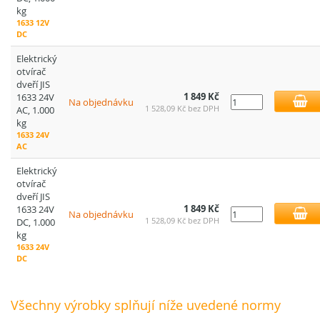
kg
1633 12V
DC
Elektrický
otvírač
dveří JIS
1 849 Kč
1633 24V
Na objednávku
1 528,09 Kč bez DPH
AC, 1.000
kg
1633 24V
AC
Elektrický
otvírač
dveří JIS
1 849 Kč
1633 24V
Na objednávku
1 528,09 Kč bez DPH
DC, 1.000
kg
1633 24V
DC
Všechny výrobky splňují níže uvedené normy