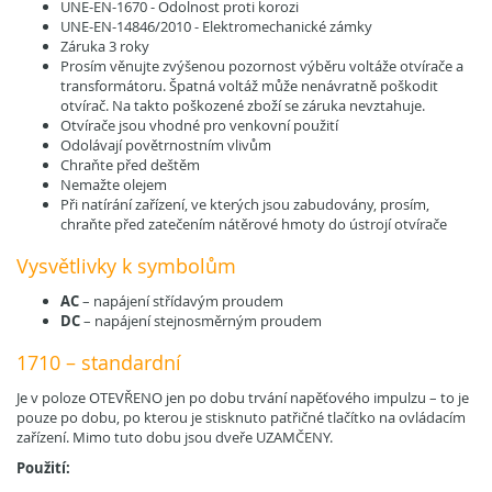
UNE-EN-1670 - Odolnost proti korozi
UNE-EN-14846/2010 - Elektromechanické zámky
Záruka 3 roky
Prosím věnujte zvýšenou pozornost výběru voltáže otvírače a
transformátoru. Špatná voltáž může nenávratně poškodit
otvírač. Na takto poškozené zboží se záruka nevztahuje.
Otvírače jsou vhodné pro venkovní použití
Odolávají povětrnostním vlivům
Chraňte před deštěm
Nemažte olejem
Při natírání zařízení, ve kterých jsou zabudovány, prosím,
chraňte před zatečením nátěrové hmoty do ústrojí otvírače
Vysvětlivky k symbolům
AC
– napájení střídavým proudem
DC
– napájení stejnosměrným proudem
1710 – standardní
Je v poloze OTEVŘENO jen po dobu trvání napěťového impulzu – to je
pouze po dobu, po kterou je stisknuto patřičné tlačítko na ovládacím
zařízení. Mimo tuto dobu jsou dveře UZAMČENY.
Použití: