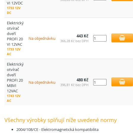
VI 12VDC
1733 12V
DC
Elektrický
otvírač
dveří
443 Kč
Na objednávku
PROFI 20
366,28 Kč bez DPH
VI 12VAC
1733 12V
AC
Elektrický
otvírač
dveří
480 Kč
PROFI 20
Na objednávku
396,81 Kč bez DPH
MBVI
12VAC
1743 12V
AC
Všechny výrobky splňují níže uvedené normy
2004/108/CE - Elektromagnetická kompatibilita