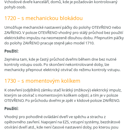
Vchodové dveře kanceláří, domů, kde je požadován kontrolovaný
pohyb osob.
1720 – s mechanickou blokádou
Umožňuje mechanické nastavení páčky do polohy OTEVŘENO nebo
ZAVŘENO. V poloze OTEVŘENO vhodný pro stálý průchod bez použití
elektrického impulzu na neomezeně dlouhou dobu. Přepnutím páčky
do polohy ZAVŘENO pracuje stejně jako model 1710.
Použití:
Zejména tam, kde je častý průchod dveřmi během dne bez nutné
kontroly vstupu osob. Po skončení nekontrolované doby, lze
mechanicky přepnout elektrický otvírač do režimu kontroly vstupu.
1730 – s momentovým kolíkem
K otevření (odjištění) zámku stačí krátký (mžikový) elektrický impulz,
kterým se otvírač s momentovým kolíkem odjistí, a tím je v poloze
OTEVŘENO. Po průchodu dveřmi je zpět v klidové poloze ZAVŘENO.
Použití:
Vhodný pro pohodlné ovládání dveří ve spěchu a strachu z
opětovného zavření. Napojení na EZS, vstupní systémy, bezdrátové
otvírání dveří atd., kde není časové nastavení doby, po kterou jsou