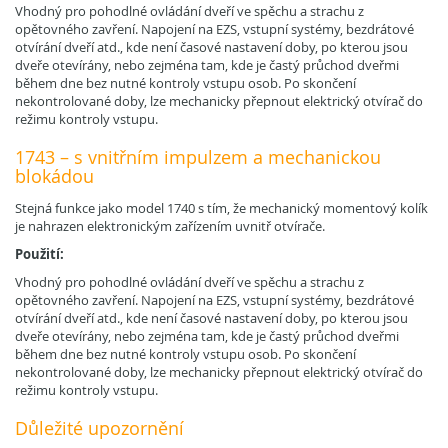
Vhodný pro pohodlné ovládání dveří ve spěchu a strachu z
opětovného zavření. Napojení na EZS, vstupní systémy, bezdrátové
otvírání dveří atd., kde není časové nastavení doby, po kterou jsou
dveře otevírány, nebo zejména tam, kde je častý průchod dveřmi
během dne bez nutné kontroly vstupu osob. Po skončení
nekontrolované doby, lze mechanicky přepnout elektrický otvírač do
režimu kontroly vstupu.
1743 – s vnitřním impulzem a mechanickou
blokádou
Stejná funkce jako model 1740 s tím, že mechanický momentový kolík
je nahrazen elektronickým zařízením uvnitř otvírače.
Použití:
Vhodný pro pohodlné ovládání dveří ve spěchu a strachu z
opětovného zavření. Napojení na EZS, vstupní systémy, bezdrátové
otvírání dveří atd., kde není časové nastavení doby, po kterou jsou
dveře otevírány, nebo zejména tam, kde je častý průchod dveřmi
během dne bez nutné kontroly vstupu osob. Po skončení
nekontrolované doby, lze mechanicky přepnout elektrický otvírač do
režimu kontroly vstupu.
Důležité upozornění