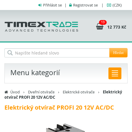
Přihlásit se
|
Registrovat se
|
(CZK)
13
12 773 Kč
Hledat
Menu kategorií
Úvod
›
Dveřní otvírače
›
Elektrické otvírače
›
Elektrický
otvírač PROFI 20 12V AC/DC
Elektrický otvírač PROFI 20 12V AC/DC