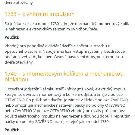
dveře otevírány.
1733 – s vnitřním impulzem
Stejná funkce jako model 1730 s tím, že mechanický momentový kolík
je nahrazen elektronickým zařízením uvnitř otvírače.
Použití:
Vhodný pro pohodlné ovládání dveří ve spěchu a strachu z
opětovného zavření. Napojení na EZS, vstupní systémy, bezdrátové
otvírání dveří atd., kde není časové nastavení doby, po kterou jsou
dveře otevírány.
1740 – s momentovým kolíkem a mechanickou
blokádou
K otevření (odjištění) zámku stačí krátký (mžikový) elektrický impulz,
kterým se otvírač s momentovým kolíkem odjistí, a tím je v poloze
OTEVŘENO. Po průchodu dveřmi je zámek v klidové poloze ZAVŘENO,
nebo umožňuje mechanické nastavení páčky do polohy OTEVŘENO
nebo ZAVŘENO. V poloze OTEVŘENO vhodný pro stálý průchod bez
použití elektrického impulzu na neomezeně dlouhou dobu. Přepnutím
páčky do polohy ZAVŘENO pracuje stejně jako model 1730.
Použití: