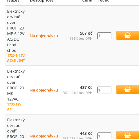
Název
Dostupnost
Cena
Počet
Elektrický
otvírač
dveří
PROFI 20
567 Kč
MB 6-12V
Na objednávku
469 Kč bez DPH
AC/DC
tichý
chod
1720 6-12V
AC/SILENT
Elektrický
otvírač
dveří
437 Kč
PROFI 20
Na objednávku
361,44 Kč bez DPH
MK
12VAC
1730 12V
AC
Elektrický
otvírač
dveří
443 Kč
Na objednávku
PROFI 20
366,28 Kč bez DPH