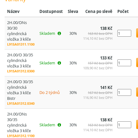
Název
Dostupnost
Sleva
Cena po slevě
Počet
2H.00/DNs
30/30
138 Kč
Skladem
30%
cylindrická
163 Kč bez DPH
114,10 Kč bez DPH
vložka 3 klíče
L91SA01311.1100
2H.00/D 30/35
133 Kč
cylindrická
Skladem
30%
157 Kč bez DPH
vložka 3 klíče
109,90 Kč bez DPH
L91SA01312.0300
2H.00/D 30/35
cylindrická
141 Kč
Do 2 týdnů
30%
vložka 3 klíče
167 Kč bez DPH
116,90 Kč bez DPH
Bistr
L91SA01312.0340
2H.00/DNs
30/35
138 Kč
Skladem
30%
cylindrická
163 Kč bez DPH
114,10 Kč bez DPH
vložka 3 klíče
L91SA01312.1100