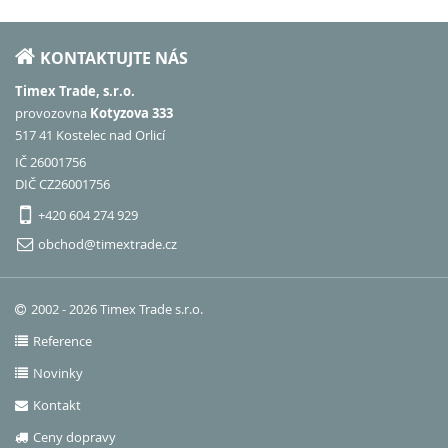
KONTAKTUJTE NÁS
Timex Trade, s.r.o.
provozovna
Kotyzova 333
517 41 Kostelec nad Orlicí
IČ 26001756
DIČ CZ26001756
+420 604 274 929
obchod@timextrade.cz
2002 - 2026 Timex Trade s.r.o.
Reference
Novinky
Kontakt
Ceny dopravy