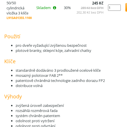
50/50
245 Kč
Skladem
30%
cylindrická
289 Kč bez DPH
202,30 Kč bez DPH
vložka 3 klíče
L91SA01355.1100
Použití
pro dveře vyžadující zvýšenou bezpečnost
plotové branky, sklepní kóje, zahradní chatky
Klíče
standardně dodáváno 3 prodloužené ocelové klíče
mosazný polotovar FAB 2**
patentově chráněná technologie zadního dorazu FP2
distribuce volná
Výhody
zvýšená úroveň zabezpečení
rozsáhlá rozměrová řada
systém chráněn patentem
odolnost proti vytržení
odolnost proti odvrtání