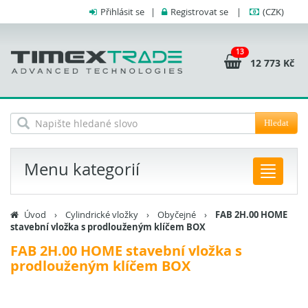
Přihlásit se
|
Registrovat se
|
(CZK)
13
12 773 Kč
Hledat
Menu kategorií
Úvod
›
Cylindrické vložky
›
Obyčejné
›
FAB 2H.00 HOME
stavební vložka s prodlouženým klíčem BOX
FAB 2H.00 HOME stavební vložka s
prodlouženým klíčem BOX