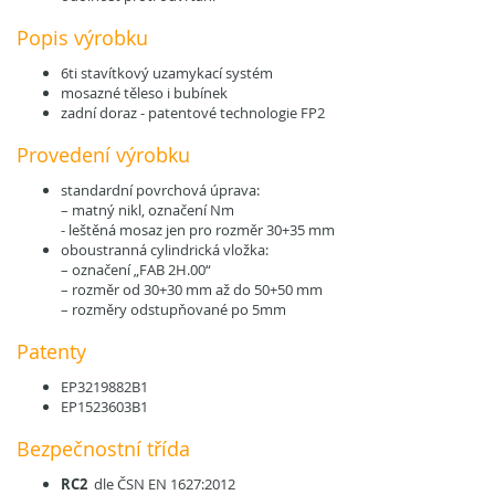
Popis výrobku
6ti stavítkový uzamykací systém
mosazné těleso i bubínek
zadní doraz - patentové technologie FP2
Provedení výrobku
standardní povrchová úprava:
– matný nikl, označení Nm
- leštěná mosaz jen pro rozměr 30+35 mm
oboustranná cylindrická vložka:
– označení „FAB 2H.00“
– rozměr od 30+30 mm až do 50+50 mm
– rozměry odstupňované po 5mm
Patenty
EP3219882B1
EP1523603B1
Bezpečnostní třída
RC2
dle ČSN EN 1627:2012