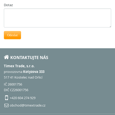
Dotaz
Odeslat
KONTAKTUJTE NÁS
Timex Trade, s.r.o.
provozovna
Kotyzova 333
517 41 Kostelec nad Orlicí
IČ 26001756
DIČ CZ26001756
+420 604 274 929
obchod@timextrade.cz