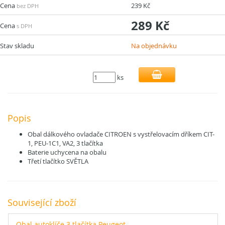
Cena
239 Kč
bez DPH
289 Kč
Cena
s DPH
Stav skladu
Na objednávku
ks
Popis
Obal dálkového ovladače CITROEN s vystřelovacím dříkem CIT-
1, PEU-1C1, VA2, 3 tlačítka
Baterie uchycena na obalu
Třetí tlačítko SVĚTLA
Související zboží
Obal autoklíče 3 tlačítka Peugeot