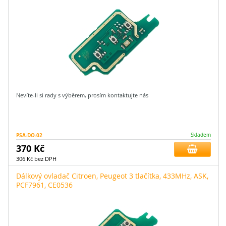
Nevíte-li si rady s výběrem, prosím kontaktujte nás
PSA-DO-02
Skladem
370 Kč
306 Kč bez DPH
Dálkový ovladač Citroen, Peugeot 3 tlačítka, 433MHz, ASK,
PCF7961, CE0536