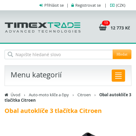
Přihlásit se
|
Registrovat se
|
(CZK)
13
12 773 Kč
Hledat
Menu kategorií
Úvod
›
Auto-moto klíče a čipy
›
Citroen
›
Obal autoklíče 3
tlačítka Citroen
Obal autoklíče 3 tlačítka Citroen