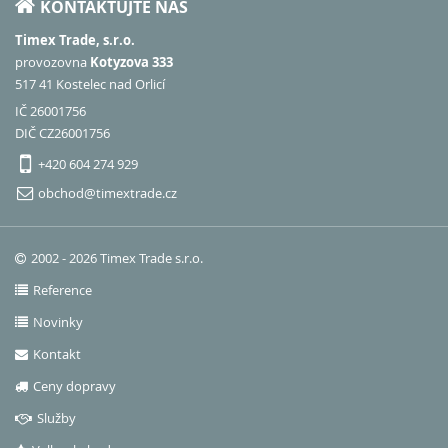
KONTAKTUJTE NÁS
Timex Trade, s.r.o.
provozovna
Kotyzova 333
517 41 Kostelec nad Orlicí
IČ 26001756
DIČ CZ26001756
+420 604 274 929
obchod@timextrade.cz
2002 - 2026 Timex Trade s.r.o.
Reference
Novinky
Kontakt
Ceny dopravy
Služby