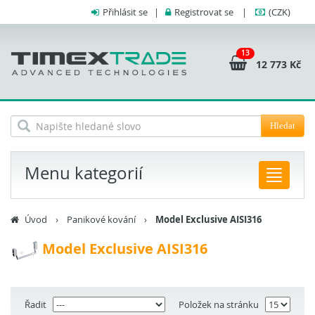
Přihlásit se
|
Registrovat se
|
(CZK)
13
12 773 Kč
Hledat
Menu kategorií
Úvod
›
Panikové kování
›
Model Exclusive AISI316
Model Exclusive AISI316
Řadit
Položek na stránku