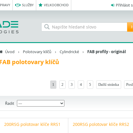
Přihlásit 
OPRAVY
SLUŽBY
VELKOOBCHOD
H
Úvod
›
Polotovary klíčů
›
Cylindrické
›
FAB profily - originál
FAB polotovary klíčů
1
2
3
4
5
Další stránka
Posl
Řadit
200RSG polotovar klíče RRS1
200RSG polotovar klíče RRS2