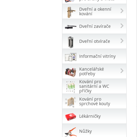
Dveřní a okenní
kování
Dveřní zavírače
Dveřní otvírače
Informační vitríny
Kancelářské
potřeby
Kování pro
sanitární a WC
příčky
Kování pro
sprchové kouty
Lékárničky
Nůžky