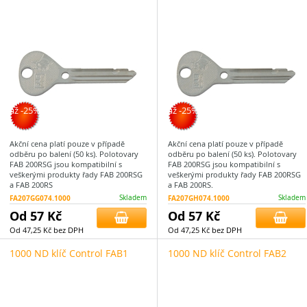
až -25%
až -25%
Akční cena platí pouze v případě
Akční cena platí pouze v případě
odběru po balení (50 ks). Polotovary
odběru po balení (50 ks). Polotovary
FAB 200RSG jsou kompatibilní s
FAB 200RSG jsou kompatibilní s
veškerými produkty řady FAB 200RSG
veškerými produkty řady FAB 200RSG
a FAB 200RS
a FAB 200RS.
FA207GG074.1000
Skladem
FA207GH074.1000
Skladem
Od 57 Kč
Od 57 Kč
Od 47,25 Kč bez DPH
Od 47,25 Kč bez DPH
1000 ND klíč Control FAB1
1000 ND klíč Control FAB2