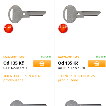
až -25%
až -25%
FA207GC011.1000
Skladem
FA207GD011.1000
Skladem
Od 135 Kč
Od 135 Kč
Od 111,75 Kč bez DPH
Od 111,75 Kč bez DPH
100 ND KLIC R1 N R11N
100 ND KLIC R1 N R12N
prodloužené
prodloužené