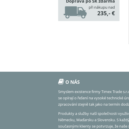
Doprava po SK zdarma
při nákupu nad
235,- €
O NÁS
Smyslem existence firmy Timex Trade s.r.
se opírají o řešení na vysoké technické ú
zpracování stejně tak jako na termín dod
Produkty a služby naší společnosti využíva
Německu, Maďarsku a Slovensku. S každ
současnými klienty se potvrzuje, že naše