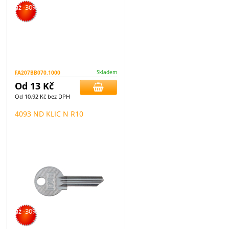
až -30%
FA207BB070.1000
Skladem
Od 13 Kč
Od 10,92 Kč bez DPH
4093 ND KLIC N R10
až -30%