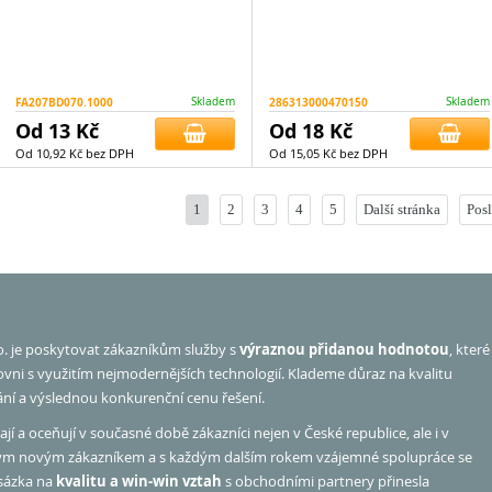
FA207BD070.1000
Skladem
286313000470150
Skladem
Od 13 Kč
Od 18 Kč
Od 10,92 Kč bez DPH
Od 15,05 Kč bez DPH
1
2
3
4
5
Další stránka
Posl
o. je poskytovat zákazníkům služby s
výraznou přidanou hodnotou
, které
rovni s využitím nejmodernějších technologií. Klademe důraz na kvalitu
ání a výslednou konkurenční cenu řešení.
jí a oceňují v současné době zákazníci nejen v České republice, ale i v
ým novým zákazníkem a s každým dalším rokem vzájemné spolupráce se
 sázka na
kvalitu a win-win vztah
s obchodními partnery přinesla