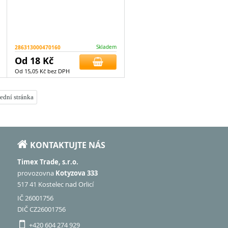
286313000470160
Skladem
Od 18 Kč
Od 15,05 Kč bez DPH
ední stránka
KONTAKTUJTE NÁS
Timex Trade, s.r.o.
provozovna
Kotyzova 333
517 41 Kostelec nad Orlicí
IČ 26001756
DIČ CZ26001756
+420 604 274 929