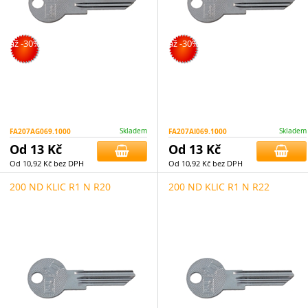
až -30%
až -30%
FA207AG069.1000
Skladem
FA207AI069.1000
Skladem
Od 13 Kč
Od 13 Kč
Od 10,92 Kč bez DPH
Od 10,92 Kč bez DPH
200 ND KLIC R1 N R20
200 ND KLIC R1 N R22