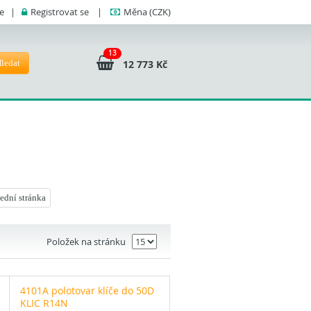
se
|
Registrovat se
|
Měna
(CZK)
13
ledat
12 773 Kč
ední stránka
Položek na stránku
4101A polotovar klíče do 50D
KLIC R14N