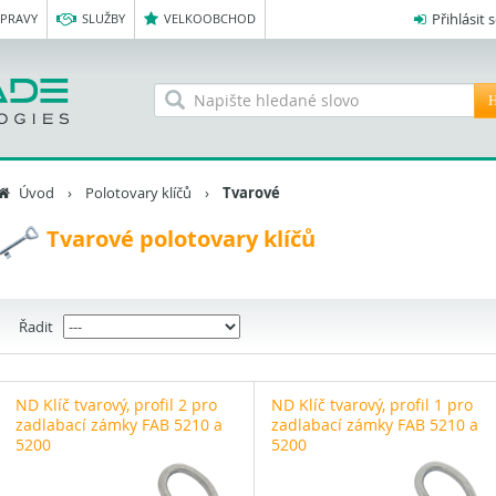
Přihlásit 
OPRAVY
SLUŽBY
VELKOOBCHOD
H
Úvod
›
Polotovary klíčů
›
Tvarové
Tvarové polotovary klíčů
Řadit
ND Klíč tvarový, profil 2 pro
ND Klíč tvarový, profil 1 pro
zadlabací zámky FAB 5210 a
zadlabací zámky FAB 5210 a
5200
5200