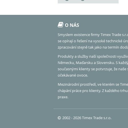
O NÁS
Smyslem existence firmy Timex Trade s.r.
se opírají o řešení na vysoké technické ú
zpracování stejně tak jako na termín dod
Produkty a služby naší společnosti využíva
Německu, Maďarsku a Slovensku. S každ
současnými klienty se potvrzuje, že naše
očekávané ovoce.
Mezinárodní prostředí, ve kterém se Timex
chápání práce pro klienty. Z každého tr
praxe.
2002 - 2026 Timex Trade s.r.o.