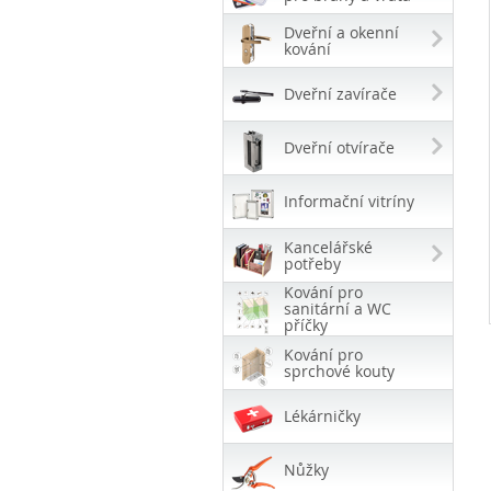
Dveřní a okenní
kování
Dveřní zavírače
Dveřní otvírače
Informační vitríny
Kancelářské
potřeby
Kování pro
sanitární a WC
příčky
Kování pro
sprchové kouty
Lékárničky
Nůžky