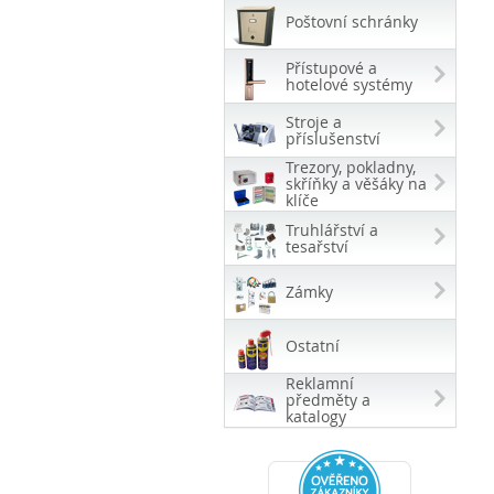
Poštovní schránky
Přístupové a
hotelové systémy
Stroje a
příslušenství
Trezory, pokladny,
skříňky a věšáky na
klíče
Truhlářství a
tesařství
Zámky
Ostatní
Reklamní
předměty a
katalogy