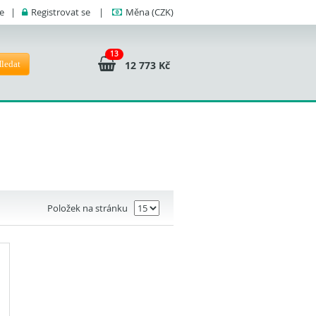
se
|
Registrovat se
|
Měna
(CZK)
13
ledat
12 773 Kč
Položek na stránku