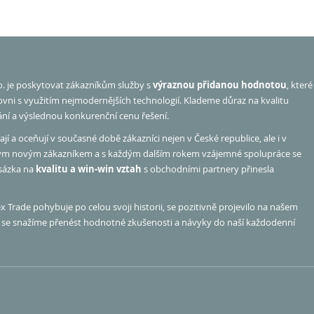
o. je poskytovat zákazníkům služby s
výraznou přidanou hodnotou
, které
rovni s využitím nejmodernějších technologií. Klademe důraz na kvalitu
ání a výslednou konkurenční cenu řešení.
jí a oceňují v současné době zákazníci nejen v České republice, ale i v
ým novým zákazníkem a s každým dalším rokem vzájemné spolupráce se
 sázka na
kvalitu a win-win vztah
s obchodními partnery přinesla
 Trade pohybuje po celou svoji historii, se pozitivně projevilo na našem
hu se snažíme přenést hodnotné zkušenosti a návyky do naší každodenní