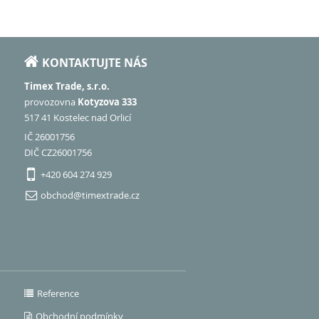
KONTAKTUJTE NÁS
Timex Trade, s.r.o.
provozovna
Kotyzova 333
517 41 Kostelec nad Orlicí
IČ 26001756
DIČ CZ26001756
+420 604 274 929
obchod@timextrade.cz
Reference
Obchodní podmínky