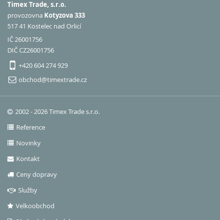
Timex Trade, s.r.o.
provozovna
Kotyzova 333
517 41 Kostelec nad Orlicí
IČ 26001756
DIČ CZ26001756
+420 604 274 929
obchod@timextrade.cz
2002 - 2026 Timex Trade s.r.o.
Reference
Novinky
Kontakt
Ceny dopravy
Služby
Velkoobchod