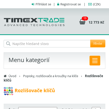
Přihlásit se
|
Registrovat se
|
(CZK)
13
12 773 Kč
Hledat
Menu kategorií
Úvod
›
Popisky, rozlišovače a kroužky na klíče
›
Rozlišovače
klíčů
Rozlišovače klíčů