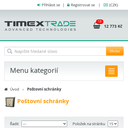
Přihlásit se
|
Registrovat se
|
(CZK)
13
12 773 Kč
Hledat
Menu kategorií
Úvod
›
Poštovní schránky
Poštovní schránky
Řadit
Položek na stránku