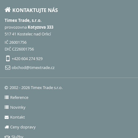
KONTAKTUJTE NÁS
Timex Trade, s.r.o.
provozovna
Kotyzova 333
517 41 Kostelec nad Orlicí
IČ 26001756
DIČ CZ26001756
+420 604 274 929
obchod@timextrade.cz
2002 - 2026 Timex Trade s.r.o.
Reference
Novinky
Kontakt
Ceny dopravy
Služby