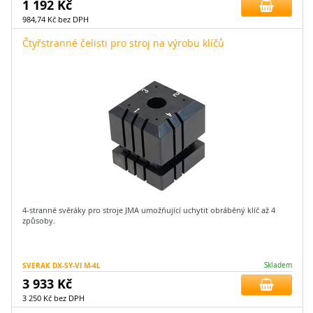
1 192 Kč
984,74 Kč bez DPH
Čtyřstranné čelisti pro stroj na výrobu klíčů
4-stranné svěráky pro stroje JMA umožňující uchytit obráběný klíč až 4
způsoby.
SVERAK DX-SY-VI M-4L
Skladem
3 933 Kč
3 250 Kč bez DPH