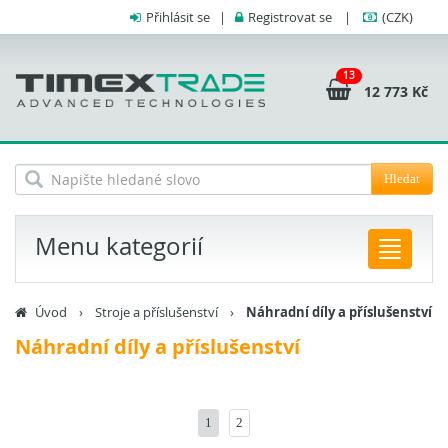
Přihlásit se
|
Registrovat se
|
(CZK)
13
12 773 Kč
Hledat
Menu kategorií
Úvod
›
Stroje a příslušenství
›
Náhradní díly a příslušenství
Náhradní díly a příslušenství
1
2