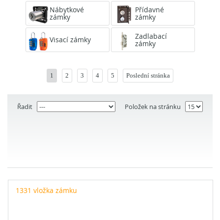
Nábytkové
Přídavné
zámky
zámky
Zadlabací
Visací zámky
zámky
1
2
3
4
5
Poslední stránka
Řadit
Položek na stránku
1331 vložka zámku