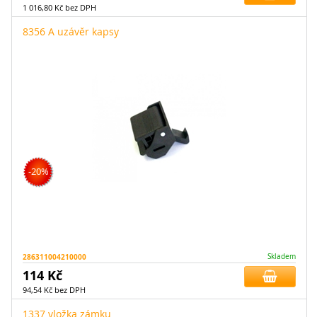
1 016,80 Kč bez DPH
8356 A uzávěr kapsy
-20%
286311004210000
Skladem
114 Kč
94,54 Kč bez DPH
1337 vložka zámku