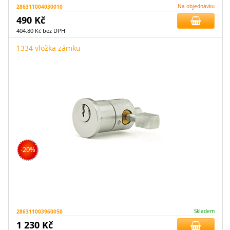
286311004030010
Na objednávku
490 Kč
404,80 Kč bez DPH
1334 vložka zámku
-20%
286311003960050
Skladem
1 230 Kč