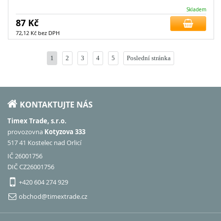
Skladem
87 Kč
72,12 Kč bez DPH
1
2
3
4
5
Poslední stránka
KONTAKTUJTE NÁS
Timex Trade, s.r.o.
provozovna
Kotyzova 333
517 41 Kostelec nad Orlicí
IČ 26001756
DIČ CZ26001756
+420 604 274 929
obchod@timextrade.cz