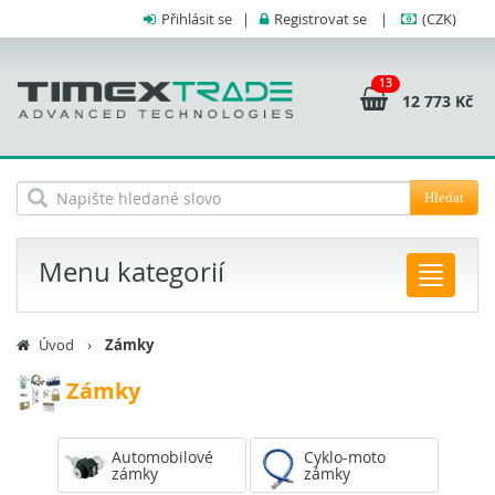
Přihlásit se
|
Registrovat se
|
(CZK)
13
12 773 Kč
Hledat
Menu kategorií
Úvod
›
Zámky
Zámky
Automobilové
Cyklo-moto
zámky
zámky