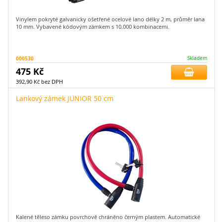
Vinylem pokryté galvanicky ošetřené ocelové lano délky 2 m, průměr lana
10 mm. Vybavené kódovým zámkem s 10.000 kombinacemi.
000530
Skladem
475 Kč
392,90 Kč bez DPH
Lankový zámek JUNIOR 50 cm
Kalené těleso zámku povrchově chráněno černým plastem. Automatické