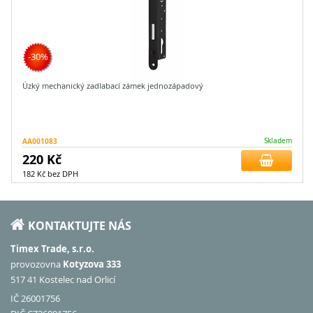
-30%
Úzký mechanický zadlabací zámek jednozápadový
AA001083
Skladem
220 Kč
182 Kč bez DPH
KONTAKTUJTE NÁS
Timex Trade, s.r.o.
provozovna
Kotyzova 333
517 41 Kostelec nad Orlicí
IČ 26001756