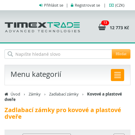
Přihlásit se
|
Registrovat se
|
(CZK)
13
12 773 Kč
Hledat
Menu kategorií
Úvod
›
Zámky
›
Zadlabací zámky
›
Kovové a plastové
dveře
Zadlabací zámky pro kovové a plastové
dveře