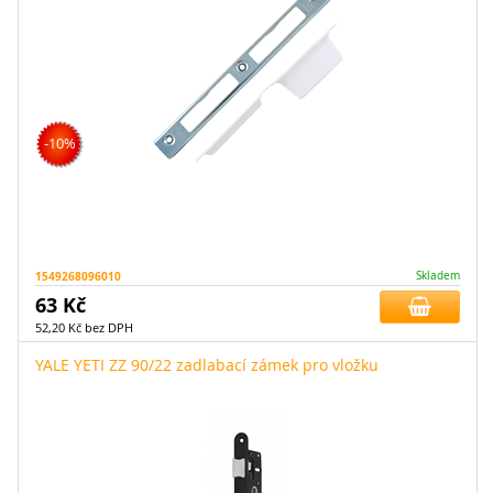
-10%
1549268096010
Skladem
63 Kč
52,20 Kč bez DPH
YALE YETI ZZ 90/22 zadlabací zámek pro vložku